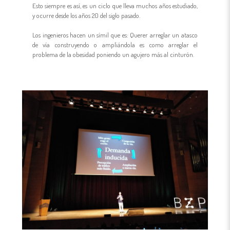
Esto siempre es así, es un ciclo que lleva muchos años estudiado,
y ocurre desde los años 20 del siglo pasado.
Los ingenieros hacen un símil que es: Querer arreglar un atasco
de vía construyendo o ampliándola es como arreglar el
problema de la obesidad poniendo un agujero más al cinturón.