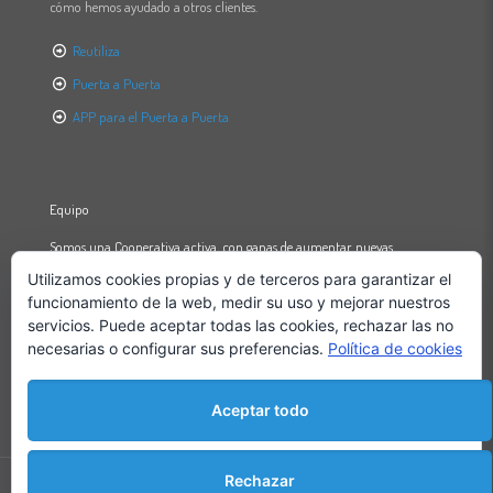
cómo hemos ayudado a otros clientes.
Reutiliza
Puerta a Puerta
APP para el Puerta a Puerta
Equipo
Somos una Cooperativa activa, con ganas de aumentar nuevas
capacidades y cualidades.
Utilizamos cookies propias y de terceros para garantizar el
funcionamiento de la web, medir su uso y mejorar nuestros
Un equipo profesional multidisciplinar que nos basamos en un modelo
servicios. Puede aceptar todas las cookies, rechazar las no
de organización democrático bajo los principios de la economía social,
solidaria y medio ambiental.
necesarias o configurar sus preferencias.
Política de cookies
Aceptar todo
Rechazar