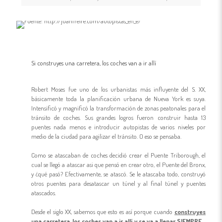
Si construyes una carretera, los coches van a ir allí
Robert Moses fue uno de los urbanistas más influyente del S. XX,
básicamente toda la planificación urbana de Nueva York es suya.
Intensificó y magnificó la transformación de zonas peatonales para el
tránsito de coches. Sus grandes logros fueron construir hasta 13
puentes nada menos e introducir autopistas de varios niveles por
medio de la ciudad para agilizar el tránsito. O eso se pensaba.
Como se atascaban de coches decidió crear el Puente Triborough, el
cual se llegó a atascar asi que pensó en crear otro, el Puente del Bronx,
y ¿qué pasó? Efectivamente, se atascó. Se le atascaba todo, construyó
otros puentes para desatascar un túnel y al final túnel y puentes
atascados.
Desde el siglo XX, sabemos que esto es así porque cuando
construyes
una carretera, los coches van a ir allí y se va a llenar SIEMPRE.