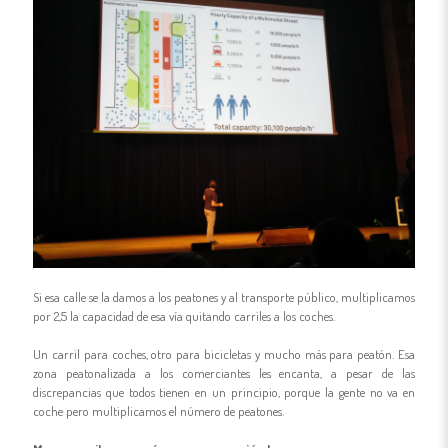
Si esa calle se la damos a los peatones y al transporte público, multiplicamos
por 2,5 la capacidad de esa vía quitando carriles a los coches.
Un carril para coches, otro para bicicletas y mucho más para peatón. Esa
zona peatonalizada a los comerciantes les encanta, a pesar de las
discrepancias que todos tienen en un principio, porque la gente no va en
coche pero multiplicamos el número de peatones.